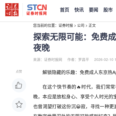
首页
快讯
要闻
股市
您当前的位置：
证券时报
>
公司
>
正文
探索无限可能：免费成
夜晚
来源：证券时报网
作者：罗昌平
2026-02-10 
解锁隐藏的乐趣：免费成人东京热Ap
点赞
在这个快节奏的🔥时代，我们常
晚，本应是放松身心、享受个人时光的
也曾渴望打破这份沉😀寂，寻找一种更